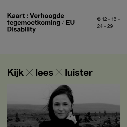
Kaart : Verhoogde
€
12
-
18
-
tegemoetkoming / EU
24
-
29
Disability
Kijk ✕ lees ✕ luister
Anna
Thorvaldsdottir