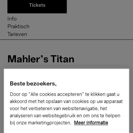
Tickets
Info
Praktisch
Tarieven
Mahler's Titan
Met
Aeriality
van
Anna Thorvaldsdottir
, onze
Beste bezoekers,
nieuwe composer-in-residence, start het seizoen
vanuit pure verbeelding. Het is muziek die zweeft,
Door op “Alle cookies accepteren” te klikken gaat u
glijdt en ruimte laat voor sereniteit en verstilling. In
akkoord met het opslaan van cookies op uw apparaat
Schumanns
Pianoconcerto
staat het instrument
voor het verbeteren van websitenavigatie, het
niet tegenover het orkest, maar midden in het
analyseren van websitegebruik en om ons te helpen
gesprek. Niemand minder dan
Anna Vinnitskaya
,
bij onze marketingprojecten.
Meer informatie
winnares van de Koningin Elisabethwedstrijd in