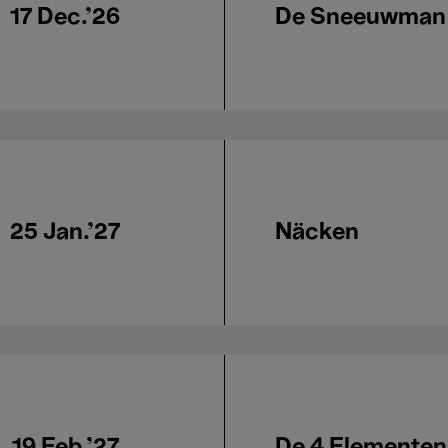
17 Dec.'26
De Sneeuwman
25 Jan.'27
Näcken
19 Feb.'27
De 4 Elementen