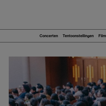
Main
navigat
Main
navigation
Concerten
Tentoonstellingen
Film
(level
2)