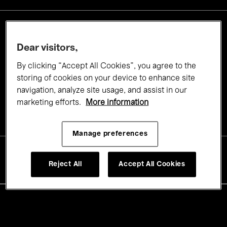
Deutsches Symphonie-
Dear visitors,
Orchester Berlin, Alsop &
Sumino
By clicking “Accept All Cookies”, you agree to the
storing of cookies on your device to enhance site
navigation, analyze site usage, and assist in our
2 Nov.'25
marketing efforts.
More information
- 19:00
Manage preferences
Henry Le Boeuf Hall
Reject All
Accept All Cookies